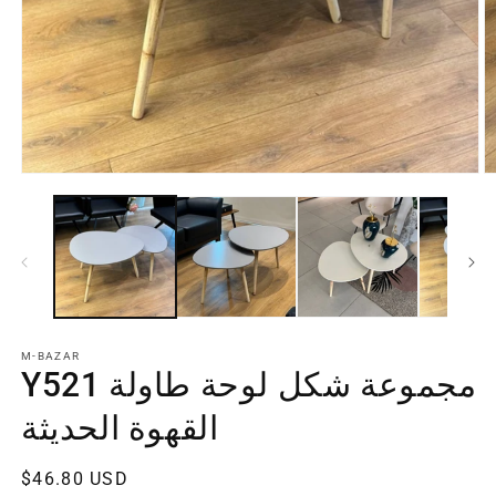
M-BAZAR
Y521 مجموعة شكل لوحة طاولة
القهوة الحديثة
سعر
$46.80 USD