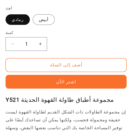
منتظم
لون
أبيض
رمادي
كمية
زيادة
تقليل
الكمية
الكمية
ل
ل
أضف إلى السلة
Y521
Y521
مجموعة
مجموعة
شكل
شكل
اشتر الآن
لوحة
لوحة
طاولة
طاولة
القهوة
القهوة
Y521 مجموعة أطباق طاولة القهوة الحديثة
الحديثة
الحديثة
إن مجموعة الطاولات ذات الشكل القديم لطاولة القهوة ليست
خفيفة ومحمولة فحسب، ولكنها يمكن أن تساعدك أيضًا على
توفير المساحة الخاصة بك التي تناسب بعضها البعض، وسهلة