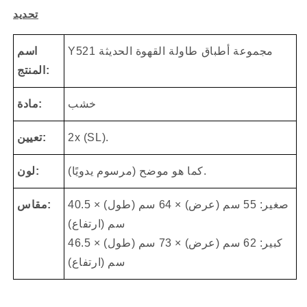
تحديد
Y521 مجموعة أطباق طاولة القهوة الحديثة
اسم
المنتج:
خشب
مادة:
2x (SL).
تعيين:
كما هو موضح (مرسوم يدويًا).
لون:
صغير: 55 سم (عرض) × 64 سم (طول) × 40.5
مقاس:
سم (ارتفاع)
كبير: 62 سم ​​(عرض) × 73 سم (طول) × 46.5
سم (ارتفاع)