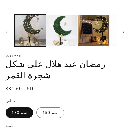
M-BAZAR
رمضان عيد هلال على شكل
شجرة القمر
سعر
$81.60 USD
منتظم
مقاس
150 سم
180 سم
كمية