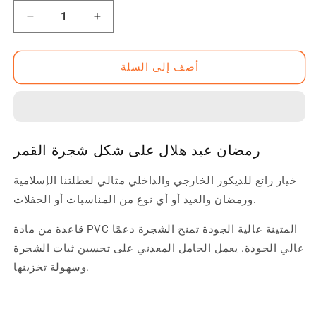
زيادة
تقليل
الكمية
الكمية
ل
ل
أضف إلى السلة
رمضان
رمضان
عيد
عيد
هلال
هلال
على
على
شكل
شكل
شجرة
شجرة
رمضان عيد هلال على شكل شجرة القمر
القمر
القمر
خيار رائع للديكور الخارجي والداخلي مثالي لعطلتنا الإسلامية
ورمضان والعيد أو أي نوع من المناسبات أو الحفلات.
قاعدة من مادة PVC المتينة عالية الجودة تمنح الشجرة دعمًا
عالي الجودة. يعمل الحامل المعدني على تحسين ثبات الشجرة
وسهولة تخزينها.