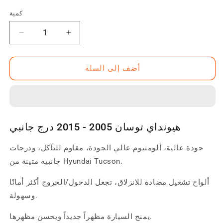
منتظم
كمية
زيادة
تقليل
الكمية
الكمية
ل
ل
أضف إلى السلة
هيونداي
هيونداي
توسان
توسان
2005
2005
-
-
2015
2015
درج
درج
هيونداي توسان 2005 - 2015 درج جانبي
جانبي
جانبي
جودة عالية، ألومنيوم عالي الجودة، مقاوم للتآكل، ودرجات
جانبية متينة من Hyundai Tucson.
ألواح تشغيل مضادة للانزلاق، تجعل الدخول/الخروج أكثر أمانًا
وسهولة.
يمنح السيارة مظهراً جديداً ويحسن مظهرها.