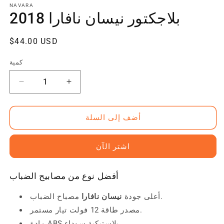
NAVARA
بلاجكتور نيسان نافارا 2018
سعر
$44.00 USD
منتظم
كمية
زيادة
تقليل
الكمية
الكمية
ل
ل
أضف إلى السلة
بلاجكتور
بلاجكتور
نيسان
نيسان
نافارا
نافارا
اشتر الآن
2018
2018
أفضل نوع من مصابيح الضباب
مصباح الضباب.
أعلى جودة
نيسان نافارا
مصدر طاقة 12 فولت تيار مستمر.
مادة ABS بلاستيكية سوداء