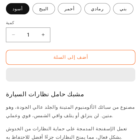
بني
رمادي
أحمر
البيج
أسود
كمية
زيادة
تقليل
الكمية
الكمية
ل
ل
أضف إلى السلة
مشبك
مشبك
حامل
حامل
نظارات
نظارات
السيارة
السيارة
مشبك حامل نظارات السيارة
مصنوع من سبائك الألومنيوم المتينة والجلد عالي الجودة، وهو
متين. لن ينزلق أو يتلف واقي الشمس، قوي وعملي.
تعمل الإسفنجة المدمجة على حماية النظارات من الخدوش
بشكل فعال، مما يمنح النظارات جزءًا أفضل للاحتفاظ به.