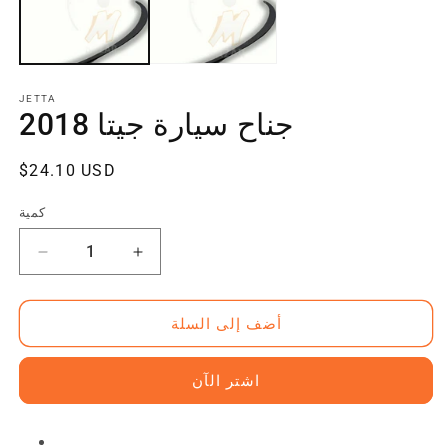
JETTA
جناح سيارة جيتا 2018
سعر
$24.10 USD
منتظم
كمية
زيادة
تقليل
الكمية
الكمية
ل
ل
أضف إلى السلة
جناح
جناح
سيارة
سيارة
جيتا
جيتا
اشتر الآن
2018
2018